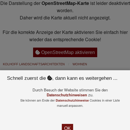
Die Darstellung der
OpenStreetMap-Karte
ist leider deaktiviert
worden.
Daher wird die Karte aktuell nicht angezeigt.
Für die korrekte Anzeige der Karte aktivieren Sie einfach hier
wieder das entsprechende Cookie!
OpenStreetMap aktivieren
KOLHOFF LANDSCHAFTSARCHITEKTEN
WOHNEN
Schnell zuerst die
, dann kann es weitergehen ...
©
2026
KOLHOFF Landschaftsarchitekten
Durch Besuch der Website stimmen Sie den
|
Impressum
Datenschutzhinweis
zu.
Datenschutzhinweisen
Umsetzung:
Sie können am Ende der
Cookies in einer Liste
rumecon.de - Medienagentur
Datenschutzhinweise
manuell anpassen.
OK