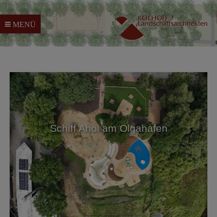
MENÜ
Schiff Ahoi am Olgahafen