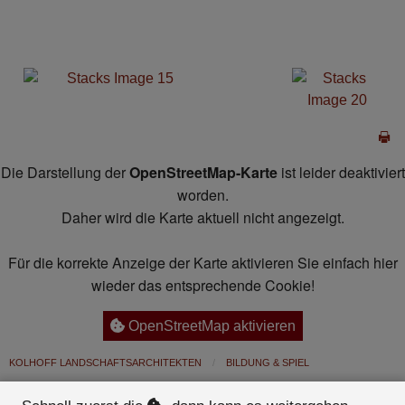
S
Die Darstellung der
OpenStreetMap-Karte
ist leider deaktiviert
worden.
Daher wird die Karte aktuell nicht angezeigt.
Für die korrekte Anzeige der Karte aktivieren Sie einfach hier
wieder das entsprechende Cookie!
OpenStreetMap aktivieren
KOLHOFF LANDSCHAFTSARCHITEKTEN
BILDUNG & SPIEL